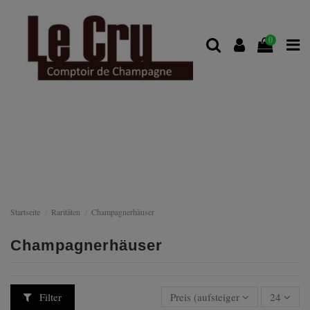
0
Startseite
Raritäten
Champagnerhäuser
Champagnerhäuser
Filter
Preis (aufsteigend)
24