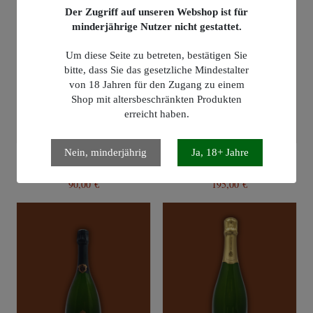
Der Zugriff auf unseren Webshop ist für
minderjährige Nutzer nicht gestattet.
Um diese Seite zu betreten, bestätigen Sie
bitte, dass Sie das gesetzliche Mindestalter
von 18 Jahren für den Zugang zu einem
Shop mit altersbeschränkten Produkten
erreicht haben.
Nein, minderjährig
Ja, 18+ Jahre
Delamotte Blanc de Blancs
Bollinger La Grande Année
2014
2015
90,00 €
195,00 €