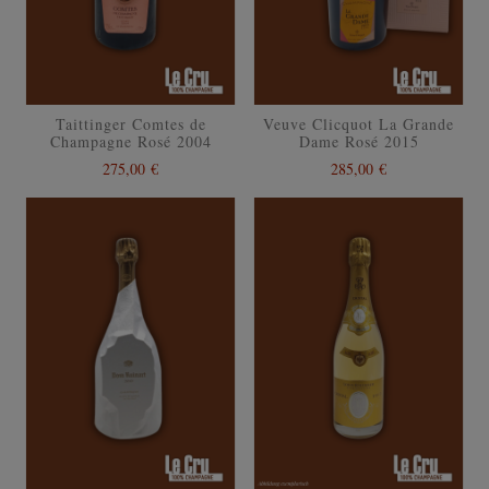
Taittinger Comtes de
Veuve Clicquot La Grande
Champagne Rosé 2004
Dame Rosé 2015
275,00 €
285,00 €