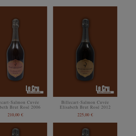
lecart-Salmon Cuvée
Billecart-Salmon Cuvée
abeth Brut Rosé 2006
Elisabeth Brut Rosé 2012
210,00 €
225,00 €