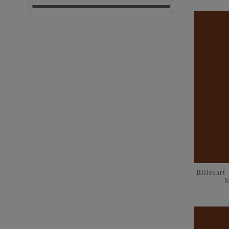
Billecart
M