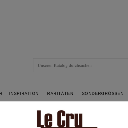
R
INSPIRATION
RARITÄTEN
SONDERGRÖSSEN
gne Billecart-Salmon