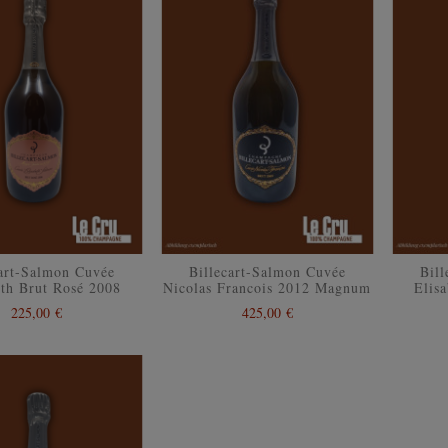
cart-Salmon Cuvée
Billecart-Salmon Cuvée
Bil
eth Brut Rosé 2008
Nicolas Francois 2012 Magnum
Elis
225,00 €
425,00 €