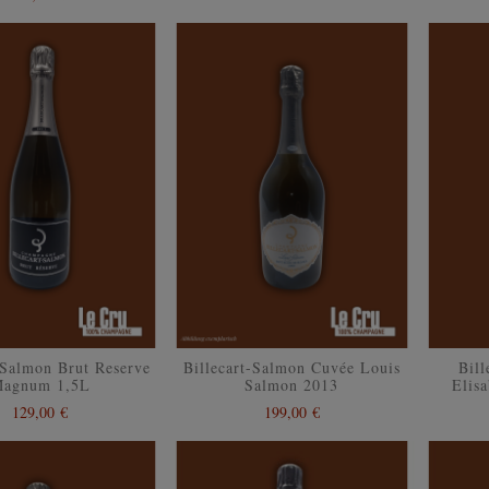
-Salmon Brut Reserve
Billecart-Salmon Cuvée Louis
Bil
agnum 1,5L
Salmon 2013
Elis
129,00 €
199,00 €