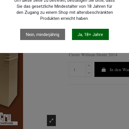
Um diese Seite zu betreten, bestätigen Sie bitte, dass
Winzer:
Champagne Deutz
Sie das gesetzliche Mindestalter von 18 Jahren für
Artikel-Nr.
0DECW1402
den Zugang zu einem Shop mit altersbeschränkten
Produkten erreicht haben.
Nur noch wenige Teile verfügbar
199,00 €
Bruttopreis
Nein, minderjährig
Ja, 18+ Jahre
3 - 5 Tage
Cuvée William Deutz 2014
In den Wa