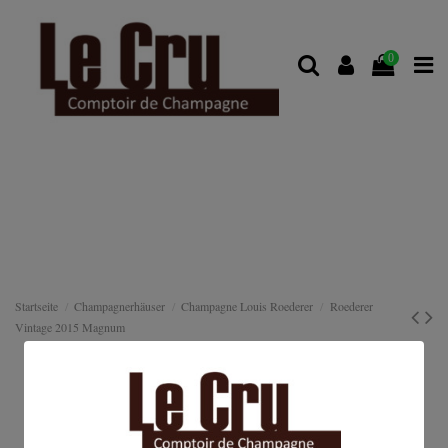
0
Startseite
Champagnerhäuser
Champagne Louis Roederer
Roederer
Vintage 2015 Magnum