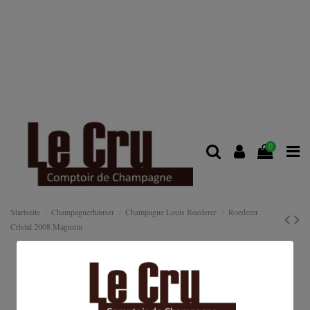
0
Startseite
Champagnerhäuser
Champagne Louis Roederer
Roederer
Cristal 2008 Magnum