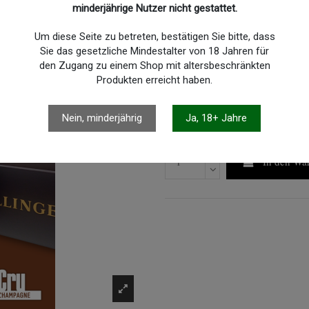
Winzer:
Champagne Bollinger
minderjährige Nutzer nicht gestattet.
Artikel-Nr.
0BODR0802
Um diese Seite zu betreten, bestätigen Sie bitte, dass
Nur noch wenige Teile verfügbar
Sie das gesetzliche Mindestalter von 18 Jahren für
395,00 €
den Zugang zu einem Shop mit altersbeschränkten
(526,67 € pro Liter)
Produkten erreicht haben.
Bruttopreis
3 - 5 Tage
Nein, minderjährig
Ja, 18+ Jahre
In den Wa